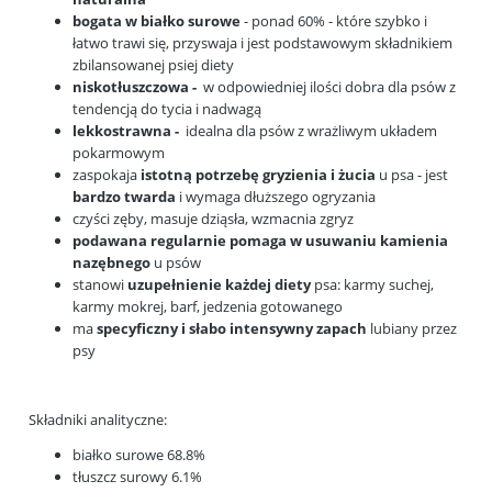
bogata w białko surowe
- ponad 60% - które szybko i
łatwo trawi się, przyswaja i jest podstawowym składnikiem
zbilansowanej psiej diety
niskotłuszczowa -
w odpowiedniej ilości dobra dla psów z
tendencją do tycia i nadwagą
lekkostrawna -
idealna dla psów z wrażliwym układem
pokarmowym
zaspokaja
istotną potrzebę gryzienia i żucia
u psa - jest
bardzo
twarda
i wymaga dłuższego ogryzania
czyści zęby, masuje dziąsła, wzmacnia zgryz
podawana regularnie pomaga w usuwaniu kamienia
nazębnego
u psów
stanowi
uzupełnienie
każdej diety
psa: karmy suchej,
karmy mokrej, barf, jedzenia gotowanego
ma
specyficzny i słabo intensywny zapach
lubiany przez
psy
Składniki analityczne:
białko surowe 68.8%
tłuszcz surowy 6.1%