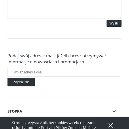
Wyślij
Podaj swój adres e-mail, jeżeli chcesz otrzymywać
informacje o nowościach i promocjach.
Zapisz się
STOPKA
Strona korzysta z plików cookies w celu realizacji
Pokaż pełną wersję strony
usług i zgodnie z
Polityką Plików Cookies
. Możesz