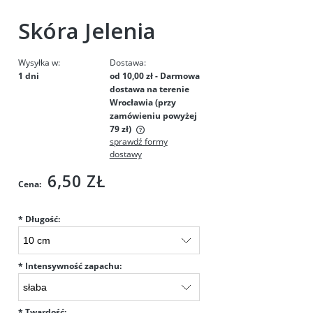
Skóra Jelenia
Wysyłka w:
Dostawa:
1 dni
od 10,00 zł
- Darmowa
dostawa na terenie
Wrocławia (przy
zamówieniu powyżej
79 zł)
sprawdź formy
Cena nie zawiera ewentualnych kosztów płatności
dostawy
6,50 ZŁ
Cena:
*
Długość:
*
Intensywność zapachu:
*
Twardość: